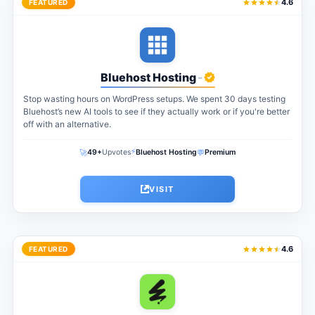
4.6
FEATURED
Bluehost Hosting
-
Stop wasting hours on WordPress setups. We spent 30 days testing
Bluehost’s new AI tools to see if they actually work or if you're better
off with an alternative.
⚡
🚀
💬
49+
Upvotes
Bluehost Hosting
Premium
VISIT
4.6
FEATURED