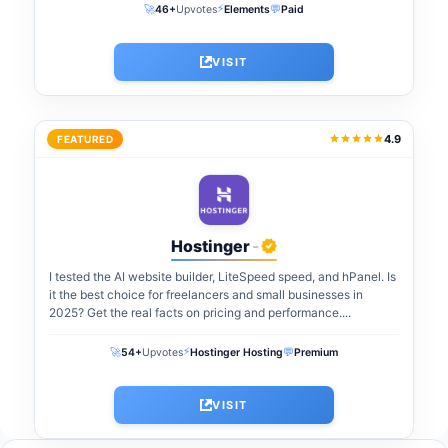
⚡
🚀
💬
46+
Upvotes
Elements
Paid
VISIT
4.9
FEATURED
Hostinger
-
I tested the AI website builder, LiteSpeed speed, and hPanel. Is
it the best choice for freelancers and small businesses in
2025? Get the real facts on pricing and performance....
⚡
🚀
💬
54+
Upvotes
Hostinger Hosting
Premium
VISIT