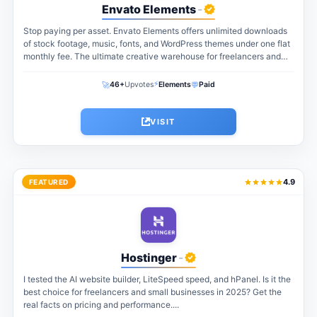
Envato Elements
-
Stop paying per asset. Envato Elements offers unlimited downloads
of stock footage, music, fonts, and WordPress themes under one flat
monthly fee. The ultimate creative warehouse for freelancers and
agencies...
⚡
🚀
💬
46+
Upvotes
Elements
Paid
VISIT
4.9
FEATURED
Hostinger
-
I tested the AI website builder, LiteSpeed speed, and hPanel. Is it the
best choice for freelancers and small businesses in 2025? Get the
real facts on pricing and performance....