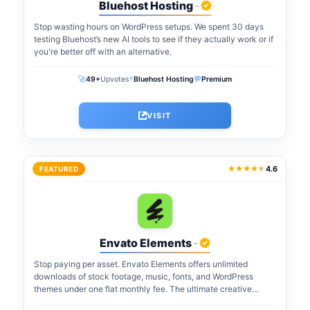
Bluehost Hosting
-
Stop wasting hours on WordPress setups. We spent 30 days
testing Bluehost’s new AI tools to see if they actually work or if
you're better off with an alternative.
⚡
🚀
💬
49+
Upvotes
Bluehost Hosting
Premium
VISIT
4.6
FEATURED
Envato Elements
-
Stop paying per asset. Envato Elements offers unlimited
downloads of stock footage, music, fonts, and WordPress
themes under one flat monthly fee. The ultimate creative
warehouse for freelancers and agencies...