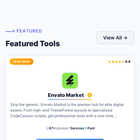
⭐ FEATURED
View All →
Featured Tools
4.4
FEATURED
Envato Market
-
Skip the generic. Envato Market is the premier hub for elite digital
assets. From high-end ThemeForest layouts to specialized
CodeCanyon scripts, get professional tools with a one-time
payment. The perfect...
⚡
🚀
💬
67+
Upvotes
Services
Paid