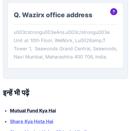
Q. Wazirx office address
u003cstrongu003eAns.u003c/strongu003e
Unit at 10th Floor, WeWork, Lu0026amp;T
Tower 1, Seawoods Grand Central, Seawoods,
Navi Mumbai, Maharashtra 400 706, India.
इन्हें भी पढ़ें
Mutual Fund Kya Hai
Share Kya Hota Hai