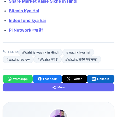
Share Market Kaise Sikhe in Hindi
Bitcoin Kya Hai
Index fund kya hai
Pi Network क्या है?
🏷 TAGS:
#Waht is wazirx in Hindi
#wazirx kya hai
#wazirx review
#Wazirx क्या है
#Wazirx से पैसे कैसे कमाए
WhatsApp
Facebook
Twitter
LinkedIn
More