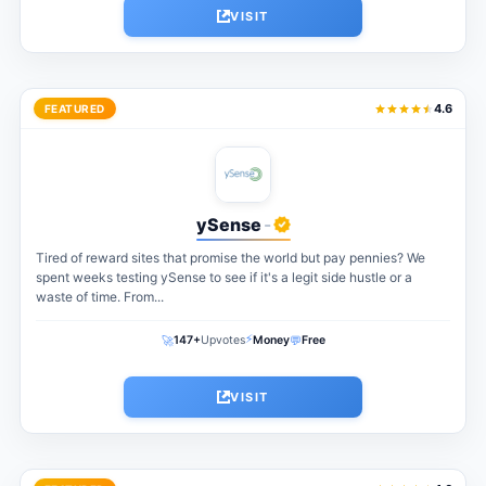
VISIT
4.6
FEATURED
ySense
-
Tired of reward sites that promise the world but pay pennies? We
spent weeks testing ySense to see if it's a legit side hustle or a
waste of time. From...
⚡
🚀
💬
147+
Upvotes
Money
Free
VISIT