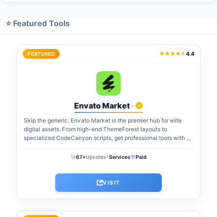
⭐ Featured Tools
4.4
FEATURED
Envato Market
-
Skip the generic. Envato Market is the premier hub for elite
digital assets. From high-end ThemeForest layouts to
specialized CodeCanyon scripts, get professional tools with a
one-time payment. The perfect...
⚡
🚀
💬
67+
Upvotes
Services
Paid
VISIT