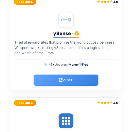
4.6
FEATURED
ySense
-
Tired of reward sites that promise the world but pay pennies?
We spent weeks testing ySense to see if it's a legit side hustle
or a waste of time. From...
⚡
🚀
💬
147+
Upvotes
Money
Free
VISIT
4.6
FEATURED