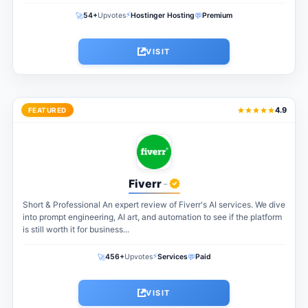
⚡
🚀
💬
54+
Upvotes
Hostinger Hosting
Premium
VISIT
4.9
FEATURED
Fiverr
-
Short & Professional An expert review of Fiverr's AI services. We dive
into prompt engineering, AI art, and automation to see if the platform
is still worth it for business...
⚡
🚀
💬
456+
Upvotes
Services
Paid
VISIT