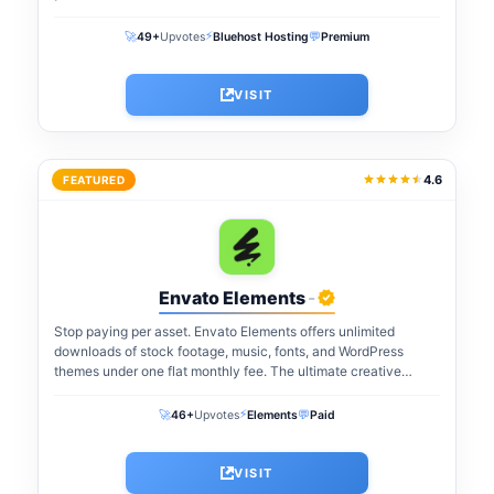
⚡
🚀
💬
49+
Upvotes
Bluehost Hosting
Premium
VISIT
4.6
FEATURED
Envato Elements
-
Stop paying per asset. Envato Elements offers unlimited
downloads of stock footage, music, fonts, and WordPress
themes under one flat monthly fee. The ultimate creative
warehouse for freelancers and agencies...
⚡
🚀
💬
46+
Upvotes
Elements
Paid
VISIT