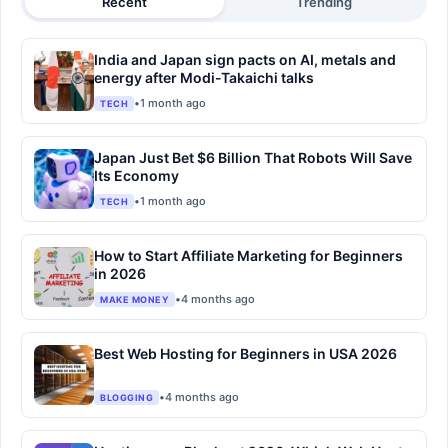
Recent
Trending
India and Japan sign pacts on AI, metals and
energy after Modi-Takaichi talks
•
1 month ago
TECH
Japan Just Bet $6 Billion That Robots Will Save
Its Economy
•
1 month ago
TECH
How to Start Affiliate Marketing for Beginners
in 2026
•
4 months ago
MAKE MONEY
Best Web Hosting for Beginners in USA 2026
•
4 months ago
BLOGGING