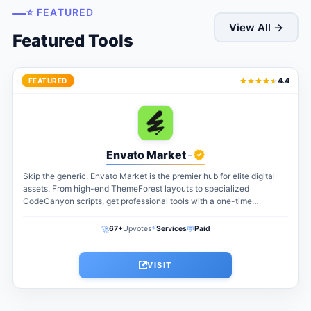
⭐ FEATURED
View All →
Featured Tools
4.4
FEATURED
Envato Market
-
Skip the generic. Envato Market is the premier hub for elite digital
assets. From high-end ThemeForest layouts to specialized
CodeCanyon scripts, get professional tools with a one-time
payment. The perfect...
⚡
🚀
💬
67+
Upvotes
Services
Paid
VISIT