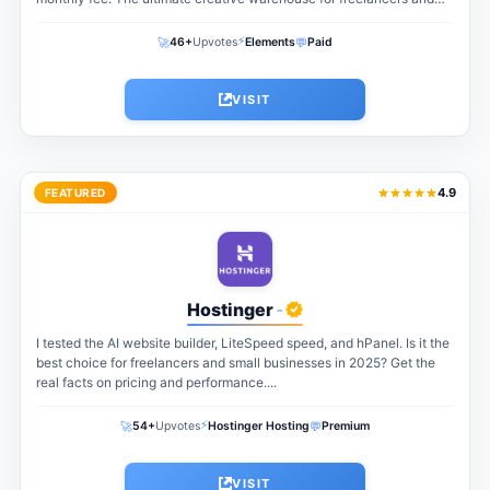
agencies...
⚡
🚀
💬
46+
Upvotes
Elements
Paid
VISIT
4.9
FEATURED
Hostinger
-
I tested the AI website builder, LiteSpeed speed, and hPanel. Is it the
best choice for freelancers and small businesses in 2025? Get the
real facts on pricing and performance....
⚡
🚀
💬
54+
Upvotes
Hostinger Hosting
Premium
VISIT