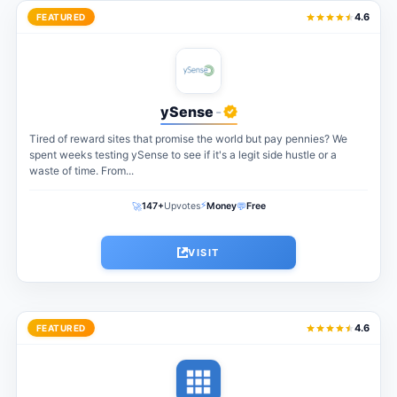
4.6
FEATURED
ySense
-
Tired of reward sites that promise the world but pay pennies? We
spent weeks testing ySense to see if it's a legit side hustle or a
waste of time. From...
⚡
🚀
💬
147+
Upvotes
Money
Free
VISIT
4.6
FEATURED