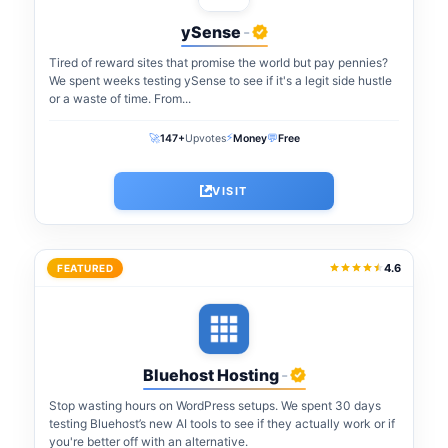
ySense
-
Tired of reward sites that promise the world but pay pennies?
We spent weeks testing ySense to see if it's a legit side hustle
or a waste of time. From...
⚡
🚀
💬
147+
Upvotes
Money
Free
VISIT
4.6
FEATURED
Bluehost Hosting
-
Stop wasting hours on WordPress setups. We spent 30 days
testing Bluehost’s new AI tools to see if they actually work or if
you're better off with an alternative.