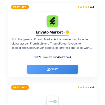
4.4
FEATURED
Envato Market
-
Skip the generic. Envato Market is the premier hub for elite
digital assets. From high-end ThemeForest layouts to
specialized CodeCanyon scripts, get professional tools with a
one-time payment. The perfect...
⚡
🚀
💬
67+
Upvotes
Services
Paid
VISIT
4.6
FEATURED