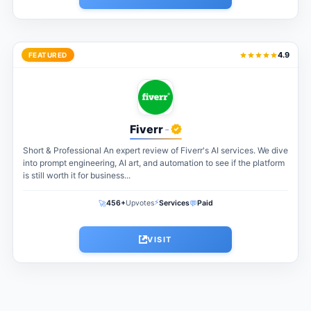
4.9
FEATURED
Fiverr
-
Short & Professional An expert review of Fiverr's AI services. We dive
into prompt engineering, AI art, and automation to see if the platform
is still worth it for business...
⚡
🚀
💬
456+
Upvotes
Services
Paid
VISIT