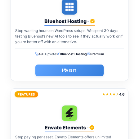
Bluehost Hosting
-
Stop wasting hours on WordPress setups. We spent 30 days
testing Bluehost’s new AI tools to see if they actually work or if
you're better off with an alternative.
⚡
🚀
💬
49+
Upvotes
Bluehost Hosting
Premium
VISIT
4.6
FEATURED
Envato Elements
-
Stop paying per asset. Envato Elements offers unlimited