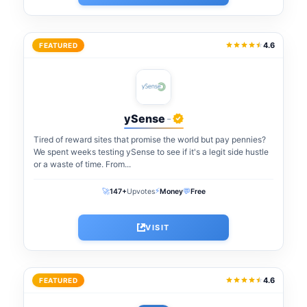
4.6
FEATURED
ySense
-
Tired of reward sites that promise the world but pay pennies?
We spent weeks testing ySense to see if it's a legit side hustle
or a waste of time. From...
⚡
🚀
💬
147+
Upvotes
Money
Free
VISIT
4.6
FEATURED