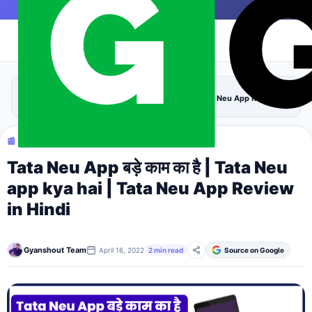
Skip to content
|
›
›
Home
Uncategorized
Tata Neu App बड़े काम का है | Tata Neu app kya hai | Tata Neu App Review in
Hindi
📰 UNCATEGORIZED
Tata Neu App बड़े काम का है | Tata Neu
app kya hai | Tata Neu App Review
in Hindi
Gyanshout Team
April 16, 2022
2 min read
Source on Google