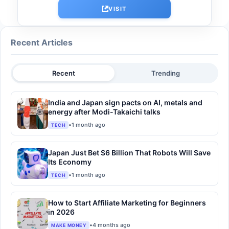
VISIT
Recent Articles
Recent
Trending
India and Japan sign pacts on AI, metals and
energy after Modi-Takaichi talks
•
1 month ago
TECH
Japan Just Bet $6 Billion That Robots Will Save
Its Economy
•
1 month ago
TECH
How to Start Affiliate Marketing for Beginners
in 2026
•
4 months ago
MAKE MONEY