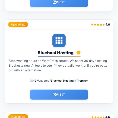
VISIT
4.6
FEATURED
Bluehost Hosting
-
Stop wasting hours on WordPress setups. We spent 30 days testing
Bluehost’s new AI tools to see if they actually work or if you're better
off with an alternative.
⚡
🚀
💬
49+
Upvotes
Bluehost Hosting
Premium
VISIT
4.6
FEATURED