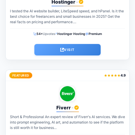
Hostinger
-
I tested the AI website builder, LiteSpeed speed, and hPanel. Is it the
best choice for freelancers and small businesses in 2025? Get the
real facts on pricing and performance....
⚡
🚀
💬
54+
Upvotes
Hostinger Hosting
Premium
VISIT
4.9
FEATURED
Fiverr
-
Short & Professional An expert review of Fiverr's AI services. We dive
into prompt engineering, AI art, and automation to see if the platform
is still worth it for business...