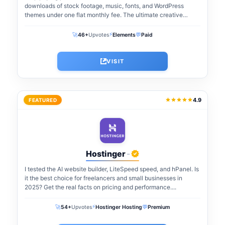
downloads of stock footage, music, fonts, and WordPress
themes under one flat monthly fee. The ultimate creative
warehouse for freelancers and agencies...
⚡
🚀
💬
46+
Upvotes
Elements
Paid
VISIT
4.9
FEATURED
Hostinger
-
I tested the AI website builder, LiteSpeed speed, and hPanel. Is
it the best choice for freelancers and small businesses in
2025? Get the real facts on pricing and performance....
⚡
🚀
💬
54+
Upvotes
Hostinger Hosting
Premium