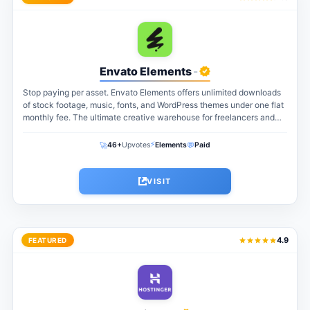
Envato Elements
-
Stop paying per asset. Envato Elements offers unlimited downloads
of stock footage, music, fonts, and WordPress themes under one flat
monthly fee. The ultimate creative warehouse for freelancers and
agencies...
⚡
🚀
💬
46+
Upvotes
Elements
Paid
VISIT
4.9
FEATURED