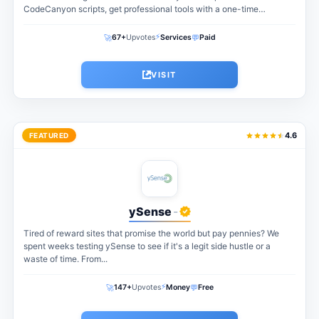
CodeCanyon scripts, get professional tools with a one-time
payment. The perfect...
⚡
🚀
💬
67+
Upvotes
Services
Paid
VISIT
4.6
FEATURED
ySense
-
Tired of reward sites that promise the world but pay pennies? We
spent weeks testing ySense to see if it's a legit side hustle or a
waste of time. From...
⚡
🚀
💬
147+
Upvotes
Money
Free