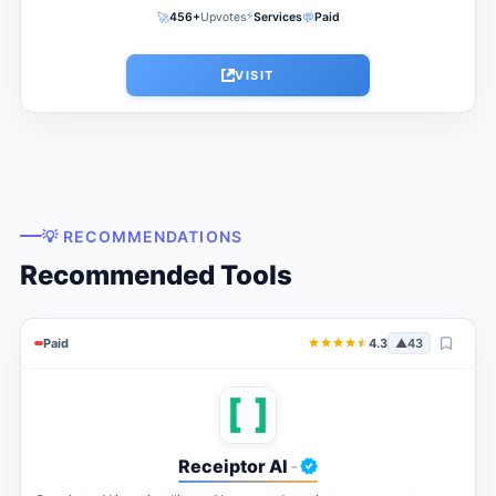
⚡
🚀
💬
456+
Upvotes
Services
Paid
VISIT
💡 RECOMMENDATIONS
Recommended Tools
Paid
4.3
▲
43
Receiptor AI
-