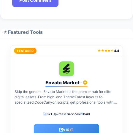
⭐ Featured Tools
4.4
FEATURED
Envato Market
-
Skip the generic. Envato Market is the premier hub for elite
digital assets. From high-end ThemeForest layouts to
specialized CodeCanyon scripts, get professional tools with a
one-time payment. The perfect...
⚡
🚀
💬
67+
Upvotes
Services
Paid
VISIT