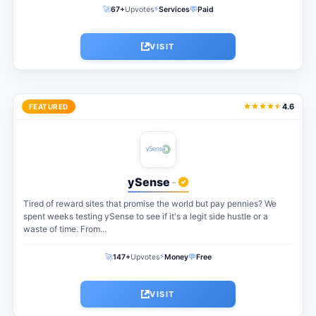
⚡
🚀
💬
67+
Upvotes
Services
Paid
VISIT
4.6
FEATURED
ySense
-
Tired of reward sites that promise the world but pay pennies? We
spent weeks testing ySense to see if it's a legit side hustle or a
waste of time. From...
⚡
🚀
💬
147+
Upvotes
Money
Free
VISIT