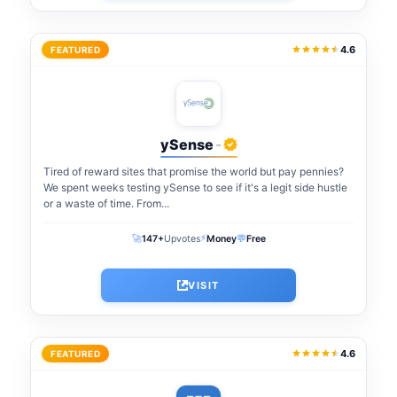
4.6
FEATURED
ySense
-
Tired of reward sites that promise the world but pay pennies?
We spent weeks testing ySense to see if it's a legit side hustle
or a waste of time. From...
⚡
🚀
💬
147+
Upvotes
Money
Free
VISIT
4.6
FEATURED