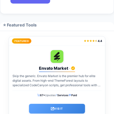
⭐ Featured Tools
4.4
FEATURED
Envato Market
-
Skip the generic. Envato Market is the premier hub for elite
digital assets. From high-end ThemeForest layouts to
specialized CodeCanyon scripts, get professional tools with a
one-time payment. The perfect...
⚡
🚀
💬
67+
Upvotes
Services
Paid
VISIT