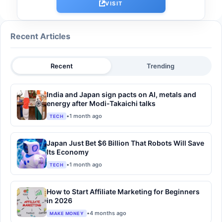
VISIT
Recent Articles
Recent
Trending
India and Japan sign pacts on AI, metals and
energy after Modi-Takaichi talks
•
1 month ago
TECH
Japan Just Bet $6 Billion That Robots Will Save
Its Economy
•
1 month ago
TECH
How to Start Affiliate Marketing for Beginners
in 2026
•
4 months ago
MAKE MONEY