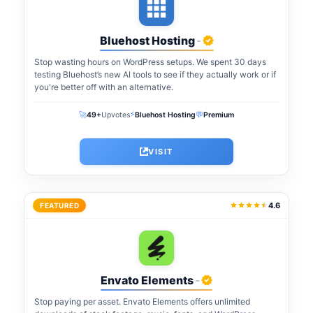
Bluehost Hosting
-
Stop wasting hours on WordPress setups. We spent 30 days
testing Bluehost’s new AI tools to see if they actually work or if
you're better off with an alternative.
⚡
🚀
💬
49+
Upvotes
Bluehost Hosting
Premium
VISIT
4.6
FEATURED
Envato Elements
-
Stop paying per asset. Envato Elements offers unlimited