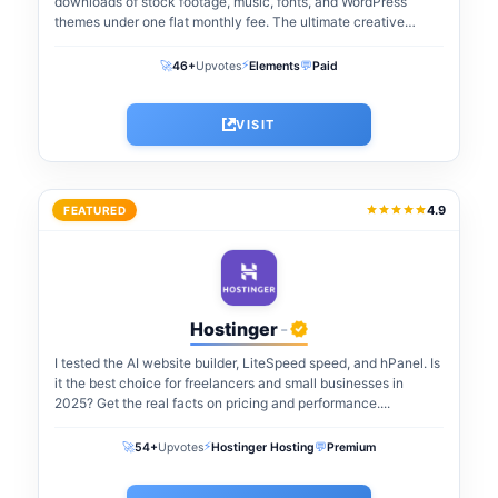
downloads of stock footage, music, fonts, and WordPress
themes under one flat monthly fee. The ultimate creative
warehouse for freelancers and agencies...
⚡
🚀
💬
46+
Upvotes
Elements
Paid
VISIT
4.9
FEATURED
Hostinger
-
I tested the AI website builder, LiteSpeed speed, and hPanel. Is
it the best choice for freelancers and small businesses in
2025? Get the real facts on pricing and performance....
⚡
🚀
💬
54+
Upvotes
Hostinger Hosting
Premium