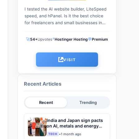
I tested the AI website builder, LiteSpeed
speed, and hPanel. Is it the best choice
for freelancers and small businesses in
2025? Get the real facts on pricing and
performance....
⚡
🚀
💬
54+
Upvotes
Hostinger Hosting
Premium
VISIT
Recent Articles
Recent
Trending
India and Japan sign pacts
on AI, metals and energy
after Modi-Takaichi talks
•
1 month ago
TECH