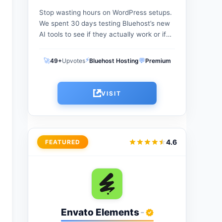
Stop wasting hours on WordPress setups.
We spent 30 days testing Bluehost’s new
AI tools to see if they actually work or if
you're better off with an alternative.
⚡
🚀
💬
49+
Upvotes
Bluehost Hosting
Premium
VISIT
4.6
FEATURED
Envato Elements
-