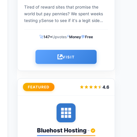
Tired of reward sites that promise the
world but pay pennies? We spent weeks
testing ySense to see if it's a legit side
hustle or a waste of time. From...
⚡
🚀
💬
147+
Upvotes
Money
Free
VISIT
4.6
FEATURED
Bluehost Hosting
-