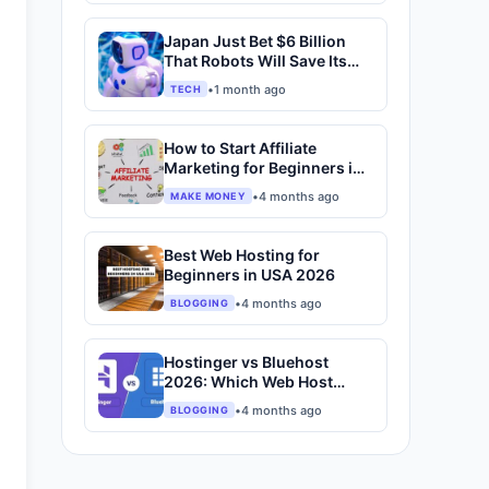
Japan Just Bet $6 Billion
That Robots Will Save Its
Economy
•
1 month ago
TECH
How to Start Affiliate
Marketing for Beginners in
2026
•
4 months ago
MAKE MONEY
Best Web Hosting for
Beginners in USA 2026
•
4 months ago
BLOGGING
Hostinger vs Bluehost
2026: Which Web Host
Actually Deserves Your
•
4 months ago
BLOGGING
Money?