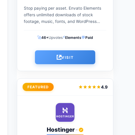
Stop paying per asset. Envato Elements
offers unlimited downloads of stock
footage, music, fonts, and WordPress
themes under one flat monthly fee. The
ultimate creative warehouse for
⚡
🚀
💬
46+
Upvotes
Elements
Paid
freelancers and agencies...
VISIT
4.9
FEATURED
Hostinger
-