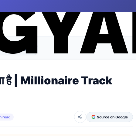
re Track Scam 2024
ा है | Millionaire Track
n read
Source on Google