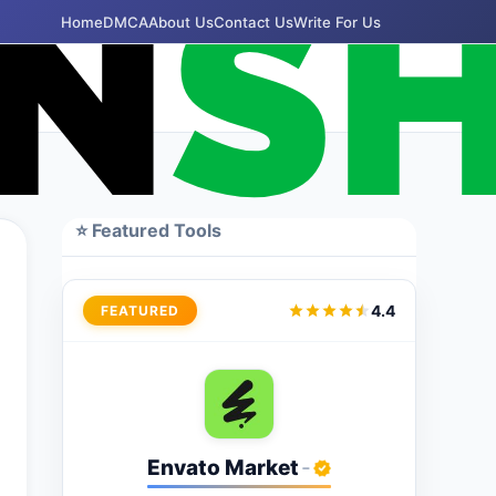
Home
DMCA
About Us
Contact Us
Write For Us
⭐ Featured Tools
4.4
FEATURED
Envato Market
-