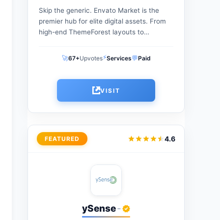
Skip the generic. Envato Market is the
premier hub for elite digital assets. From
high-end ThemeForest layouts to
specialized CodeCanyon scripts, get
professional tools with a one-time
⚡
🚀
💬
67+
Upvotes
Services
Paid
payment. The perfect...
VISIT
4.6
FEATURED
ySense
-