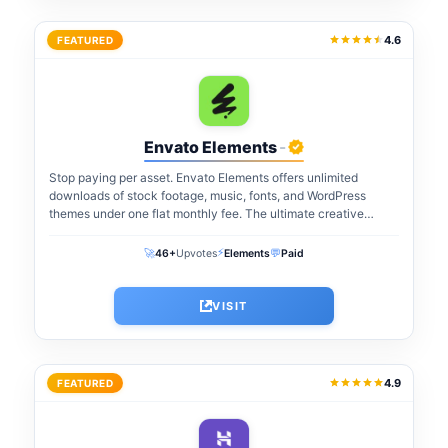
4.6
FEATURED
Envato Elements
-
Stop paying per asset. Envato Elements offers unlimited
downloads of stock footage, music, fonts, and WordPress
themes under one flat monthly fee. The ultimate creative
warehouse for freelancers and agencies...
⚡
🚀
💬
46+
Upvotes
Elements
Paid
VISIT
4.9
FEATURED