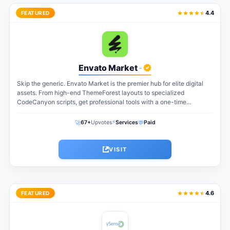
4.4
FEATURED
Envato Market
-
Skip the generic. Envato Market is the premier hub for elite digital
assets. From high-end ThemeForest layouts to specialized
CodeCanyon scripts, get professional tools with a one-time
payment. The perfect...
⚡
🚀
💬
67+
Upvotes
Services
Paid
VISIT
4.6
FEATURED