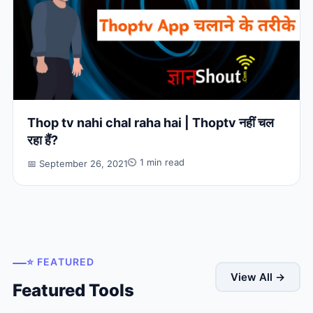
Thop tv nahi chal raha hai | Thoptv नहीं चल
रहा हैं?
⏲ 1 min read
📅 September 26, 2021
⭐ FEATURED
View All →
Featured Tools