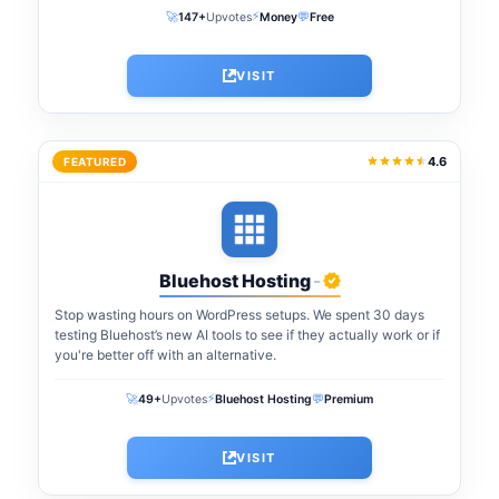
⚡
🚀
💬
147+
Upvotes
Money
Free
VISIT
4.6
FEATURED
Bluehost Hosting
-
Stop wasting hours on WordPress setups. We spent 30 days
testing Bluehost’s new AI tools to see if they actually work or if
you're better off with an alternative.
⚡
🚀
💬
49+
Upvotes
Bluehost Hosting
Premium
VISIT