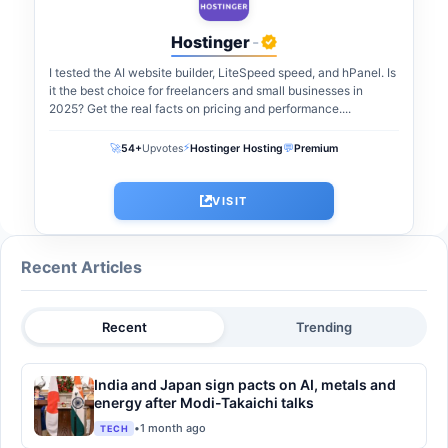
Hostinger
-
I tested the AI website builder, LiteSpeed speed, and hPanel. Is
it the best choice for freelancers and small businesses in
2025? Get the real facts on pricing and performance....
⚡
🚀
💬
54+
Upvotes
Hostinger Hosting
Premium
VISIT
Recent Articles
Recent
Trending
India and Japan sign pacts on AI, metals and
energy after Modi-Takaichi talks
•
1 month ago
TECH