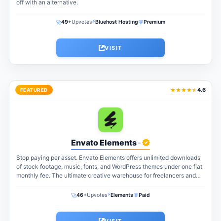
off with an alternative.
⚡
🚀
💬
49+
Upvotes
Bluehost Hosting
Premium
VISIT
4.6
FEATURED
Envato Elements
-
Stop paying per asset. Envato Elements offers unlimited downloads
of stock footage, music, fonts, and WordPress themes under one flat
monthly fee. The ultimate creative warehouse for freelancers and
agencies...
⚡
🚀
💬
46+
Upvotes
Elements
Paid