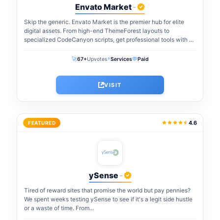
Envato Market
-
Skip the generic. Envato Market is the premier hub for elite
digital assets. From high-end ThemeForest layouts to
specialized CodeCanyon scripts, get professional tools with a
one-time payment. The perfect...
⚡
🚀
💬
67+
Upvotes
Services
Paid
VISIT
4.6
FEATURED
ySense
-
Tired of reward sites that promise the world but pay pennies?
We spent weeks testing ySense to see if it's a legit side hustle
or a waste of time. From...