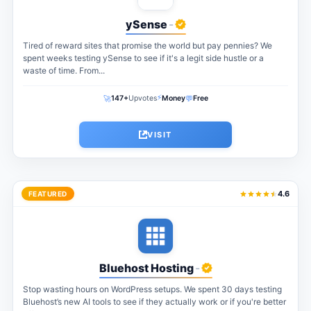
ySense
-
Tired of reward sites that promise the world but pay pennies? We
spent weeks testing ySense to see if it's a legit side hustle or a
waste of time. From...
⚡
🚀
💬
147+
Upvotes
Money
Free
VISIT
4.6
FEATURED
Bluehost Hosting
-
Stop wasting hours on WordPress setups. We spent 30 days testing
Bluehost’s new AI tools to see if they actually work or if you're better