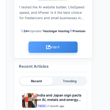
I tested the AI website builder, LiteSpeed
speed, and hPanel. Is it the best choice
for freelancers and small businesses in
2025? Get the real facts on pricing and
performance....
⚡
🚀
💬
54+
Upvotes
Hostinger Hosting
Premium
VISIT
Recent Articles
Recent
Trending
India and Japan sign pacts
on AI, metals and energy
after Modi-Takaichi talks
•
1 month ago
TECH