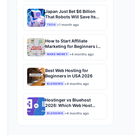
Japan Just Bet $6 Billion
That Robots Will Save Its
Economy
•
1 month ago
TECH
How to Start Affiliate
Marketing for Beginners in
2026
•
4 months ago
MAKE MONEY
Best Web Hosting for
Beginners in USA 2026
•
4 months ago
BLOGGING
Hostinger vs Bluehost
2026: Which Web Host
Actually Deserves Your
•
4 months ago
BLOGGING
Money?