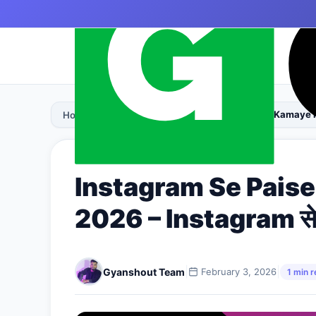
Skip to content
|
›
›
Instagram Se Paise Kaise Kamaye in Hi
Home
Make Money
📰 MAKE MONEY
Instagram Se Paise
2026 – Instagram से पै
|
|
Gyanshout Team
February 3, 2026
1 min 