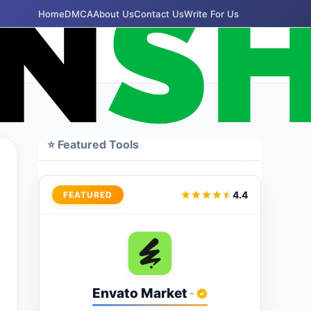
Home
DMCA
About Us
Contact Us
Write For Us
⭐ Featured Tools
4.4
FEATURED
Envato Market
-