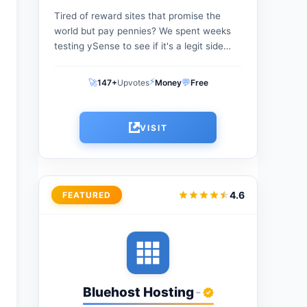
Tired of reward sites that promise the
world but pay pennies? We spent weeks
testing ySense to see if it's a legit side
hustle or a waste of time. From...
⚡
🚀
💬
147+
Upvotes
Money
Free
VISIT
4.6
FEATURED
Bluehost Hosting
-