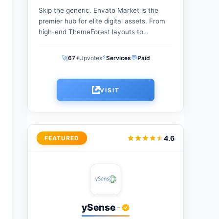
Skip the generic. Envato Market is the
premier hub for elite digital assets. From
high-end ThemeForest layouts to
specialized CodeCanyon scripts, get
professional tools with a one-time
⚡
🚀
💬
67+
Upvotes
Services
Paid
payment. The perfect...
VISIT
4.6
FEATURED
ySense
-