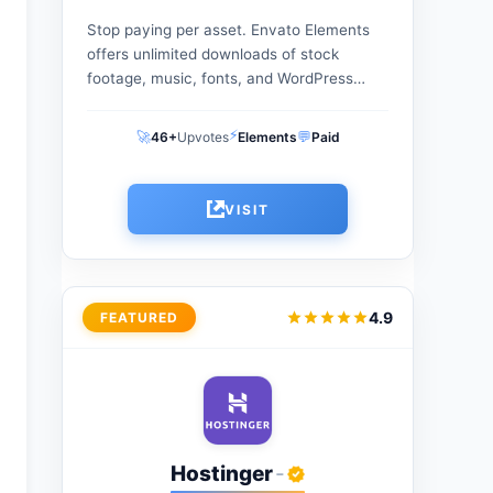
Stop paying per asset. Envato Elements
offers unlimited downloads of stock
footage, music, fonts, and WordPress
themes under one flat monthly fee. The
ultimate creative warehouse for
⚡
🚀
💬
46+
Upvotes
Elements
Paid
freelancers and agencies...
VISIT
4.9
FEATURED
Hostinger
-