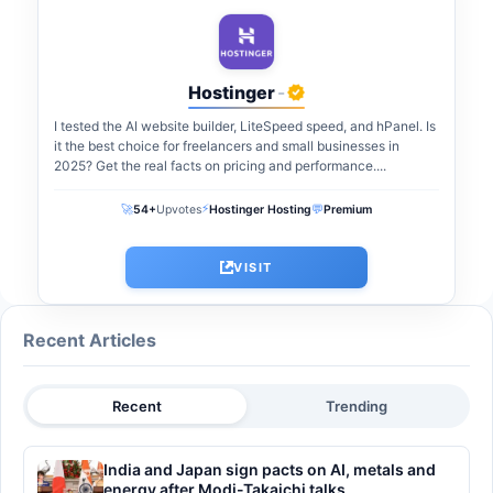
Hostinger
-
I tested the AI website builder, LiteSpeed speed, and hPanel. Is
it the best choice for freelancers and small businesses in
2025? Get the real facts on pricing and performance....
⚡
🚀
💬
54+
Upvotes
Hostinger Hosting
Premium
VISIT
Recent Articles
Recent
Trending
India and Japan sign pacts on AI, metals and
energy after Modi-Takaichi talks