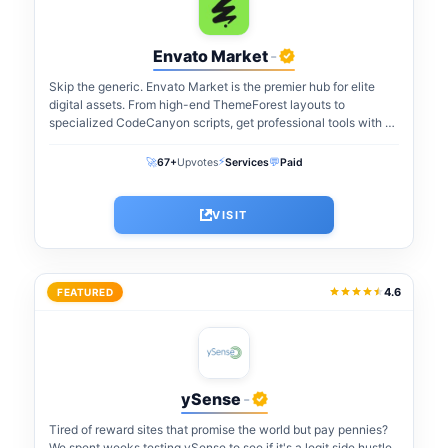
Envato Market
-
Skip the generic. Envato Market is the premier hub for elite
digital assets. From high-end ThemeForest layouts to
specialized CodeCanyon scripts, get professional tools with a
one-time payment. The perfect...
⚡
🚀
💬
67+
Upvotes
Services
Paid
VISIT
4.6
FEATURED
ySense
-
Tired of reward sites that promise the world but pay pennies?
We spent weeks testing ySense to see if it's a legit side hustle