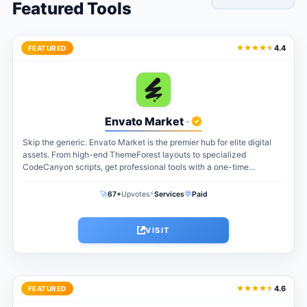
Featured Tools
4.4
FEATURED
Envato Market
-
Skip the generic. Envato Market is the premier hub for elite digital
assets. From high-end ThemeForest layouts to specialized
CodeCanyon scripts, get professional tools with a one-time
payment. The perfect...
⚡
🚀
💬
67+
Upvotes
Services
Paid
VISIT
4.6
FEATURED