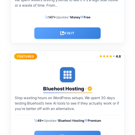
or a waste of time. From...
⚡
🚀
💬
147+
Upvotes
Money
Free
VISIT
4.6
FEATURED
Bluehost Hosting
-
Stop wasting hours on WordPress setups. We spent 30 days
testing Bluehost’s new AI tools to see if they actually work or if
you're better off with an alternative.
⚡
🚀
💬
49+
Upvotes
Bluehost Hosting
Premium