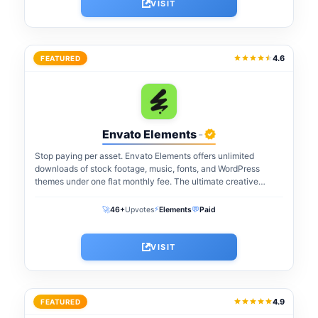
VISIT
4.6
FEATURED
Envato Elements
-
Stop paying per asset. Envato Elements offers unlimited
downloads of stock footage, music, fonts, and WordPress
themes under one flat monthly fee. The ultimate creative
warehouse for freelancers and agencies...
⚡
🚀
💬
46+
Upvotes
Elements
Paid
VISIT
4.9
FEATURED