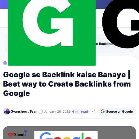
Skip to content
|
›
›
Home
Blogging
Google se Backlink kaise Banaye | Best way to Create Backlinks from
Google
📰 BLOGGING
Google se Backlink kaise Banaye |
Best way to Create Backlinks from
Google
Gyanshout Team
January 26, 2022
4 min read
Source on Google