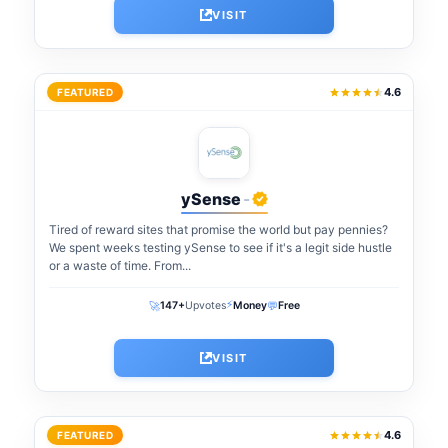
VISIT
4.6
FEATURED
ySense
-
Tired of reward sites that promise the world but pay pennies?
We spent weeks testing ySense to see if it's a legit side hustle
or a waste of time. From...
⚡
🚀
💬
147+
Upvotes
Money
Free
VISIT
4.6
FEATURED