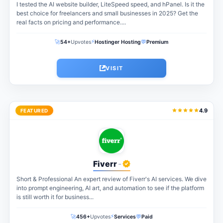
I tested the AI website builder, LiteSpeed speed, and hPanel. Is it the
best choice for freelancers and small businesses in 2025? Get the
real facts on pricing and performance....
⚡
🚀
💬
54+
Upvotes
Hostinger Hosting
Premium
VISIT
4.9
FEATURED
Fiverr
-
Short & Professional An expert review of Fiverr's AI services. We dive
into prompt engineering, AI art, and automation to see if the platform
is still worth it for business...
⚡
🚀
💬
456+
Upvotes
Services
Paid