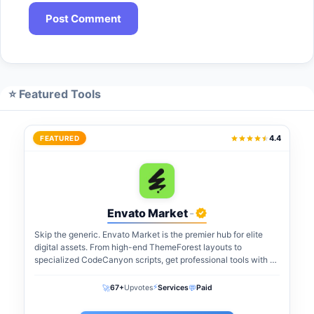
⭐ Featured Tools
4.4
FEATURED
Envato Market
-
Skip the generic. Envato Market is the premier hub for elite
digital assets. From high-end ThemeForest layouts to
specialized CodeCanyon scripts, get professional tools with a
one-time payment. The perfect...
⚡
🚀
💬
67+
Upvotes
Services
Paid