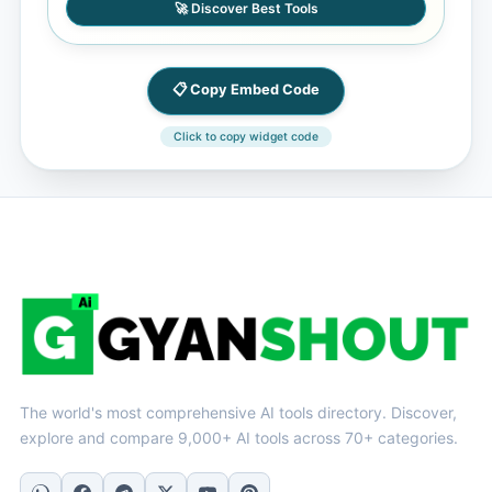
🚀 Discover Best Tools
📋 Copy Embed Code
Click to copy widget code
The world's most comprehensive AI tools directory. Discover,
explore and compare 9,000+ AI tools across 70+ categories.