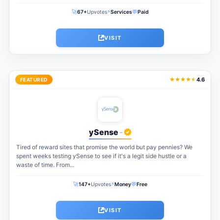
payment. The perfect...
⚡
🚀
💬
67+
Upvotes
Services
Paid
VISIT
4.6
FEATURED
ySense
-
Tired of reward sites that promise the world but pay pennies? We
spent weeks testing ySense to see if it's a legit side hustle or a
waste of time. From...
⚡
🚀
💬
147+
Upvotes
Money
Free
VISIT