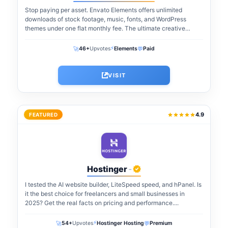
Stop paying per asset. Envato Elements offers unlimited
downloads of stock footage, music, fonts, and WordPress
themes under one flat monthly fee. The ultimate creative
warehouse for freelancers and agencies...
⚡
🚀
💬
46+
Upvotes
Elements
Paid
VISIT
4.9
FEATURED
Hostinger
-
I tested the AI website builder, LiteSpeed speed, and hPanel. Is
it the best choice for freelancers and small businesses in
2025? Get the real facts on pricing and performance....
⚡
🚀
💬
54+
Upvotes
Hostinger Hosting
Premium