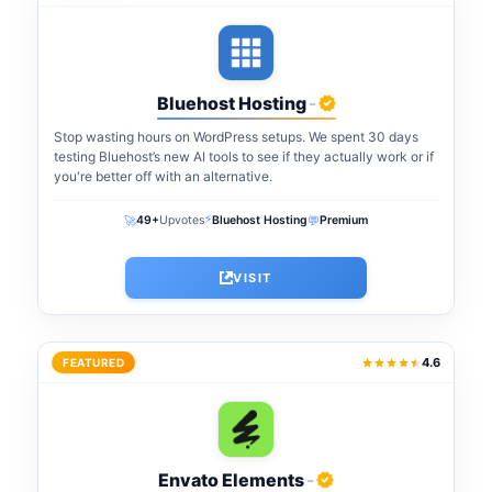
Bluehost Hosting
-
Stop wasting hours on WordPress setups. We spent 30 days
testing Bluehost’s new AI tools to see if they actually work or if
you're better off with an alternative.
⚡
🚀
💬
49+
Upvotes
Bluehost Hosting
Premium
VISIT
4.6
FEATURED
Envato Elements
-