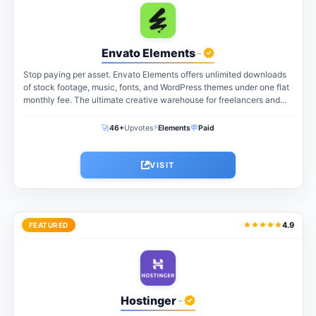
Envato Elements
-
Stop paying per asset. Envato Elements offers unlimited downloads
of stock footage, music, fonts, and WordPress themes under one flat
monthly fee. The ultimate creative warehouse for freelancers and
agencies...
⚡
🚀
💬
46+
Upvotes
Elements
Paid
VISIT
4.9
FEATURED
Hostinger
-