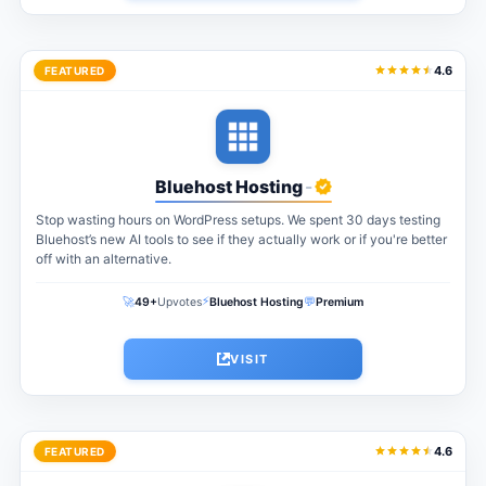
4.6
FEATURED
Bluehost Hosting
-
Stop wasting hours on WordPress setups. We spent 30 days testing
Bluehost’s new AI tools to see if they actually work or if you're better
off with an alternative.
⚡
🚀
💬
49+
Upvotes
Bluehost Hosting
Premium
VISIT
4.6
FEATURED