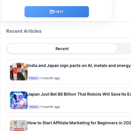
VISIT
Recent Articles
Recent
India and Japan sign pacts on AI, metals and energy
•
1 month ago
TECH
Japan Just Bet $6 Billion That Robots Will Save Its
•
1 month ago
TECH
How to Start Affiliate Marketing for Beginners in 20