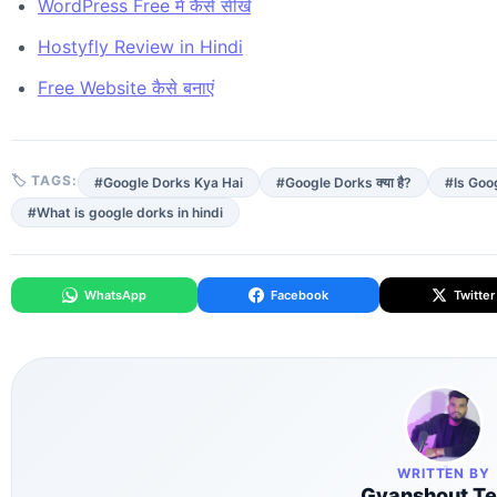
WordPress Free में कैसे सीखे
Hostyfly Review in Hindi
Free Website कैसे बनाएं
🏷 TAGS:
#Google Dorks Kya Hai
#Google Dorks क्या है?
#Is Goog
#What is google dorks in hindi
WhatsApp
Facebook
Twitter
WRITTEN BY
Gyanshout T