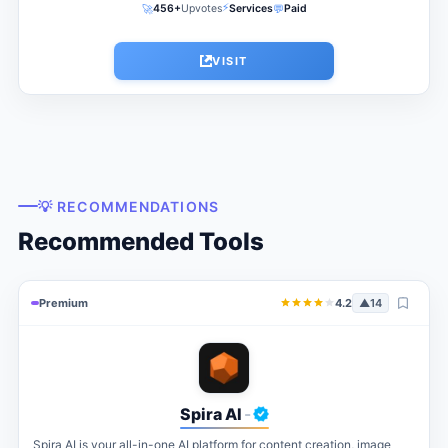
⚡
🚀
💬
456+
Upvotes
Services
Paid
VISIT
💡 RECOMMENDATIONS
Recommended Tools
Premium
4.2
▲
14
Spira AI
-
Spira AI is your all-in-one AI platform for content creation, image