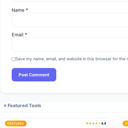
Name
*
Email
*
Save my name, email, and website in this browser for the 
⭐ Featured Tools
4.4
FEATURED
F