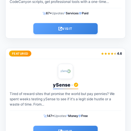
CodeCanyon scripts, get professional tools with a one-time
payment. The perfect...
⚡
🚀
💬
67+
Upvotes
Services
Paid
VISIT
4.6
FEATURED
ySense
-
Tired of reward sites that promise the world but pay pennies? We
spent weeks testing ySense to see if it's a legit side hustle or a
waste of time. From...
⚡
🚀
💬
147+
Upvotes
Money
Free