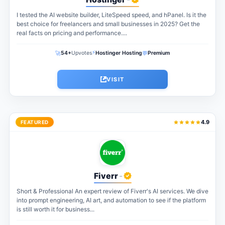
I tested the AI website builder, LiteSpeed speed, and hPanel. Is it the
best choice for freelancers and small businesses in 2025? Get the
real facts on pricing and performance....
⚡
🚀
💬
54+
Upvotes
Hostinger Hosting
Premium
VISIT
4.9
FEATURED
Fiverr
-
Short & Professional An expert review of Fiverr's AI services. We dive
into prompt engineering, AI art, and automation to see if the platform
is still worth it for business...