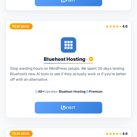
VISIT
4.6
FEATURED
Bluehost Hosting
-
Stop wasting hours on WordPress setups. We spent 30 days testing
Bluehost’s new AI tools to see if they actually work or if you're better
off with an alternative.
⚡
🚀
💬
49+
Upvotes
Bluehost Hosting
Premium
VISIT
4.6
FEATURED