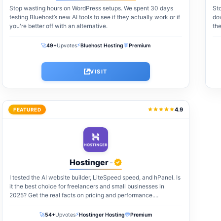
Stop wasting hours on WordPress setups. We spent 30 days
Sto
testing Bluehost’s new AI tools to see if they actually work or if
do
you're better off with an alternative.
the
wa
⚡
🚀
💬
49+
Upvotes
Bluehost Hosting
Premium
VISIT
4.9
FEATURED
Hostinger
-
I tested the AI website builder, LiteSpeed speed, and hPanel. Is
it the best choice for freelancers and small businesses in
2025? Get the real facts on pricing and performance....
⚡
🚀
💬
54+
Upvotes
Hostinger Hosting
Premium