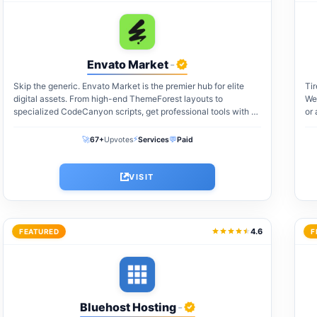
Envato Market
-
Skip the generic. Envato Market is the premier hub for elite
Tir
digital assets. From high-end ThemeForest layouts to
We 
specialized CodeCanyon scripts, get professional tools with a
or 
one-time payment. The perfect...
⚡
🚀
💬
67+
Upvotes
Services
Paid
VISIT
4.6
FEATURED
F
Bluehost Hosting
-