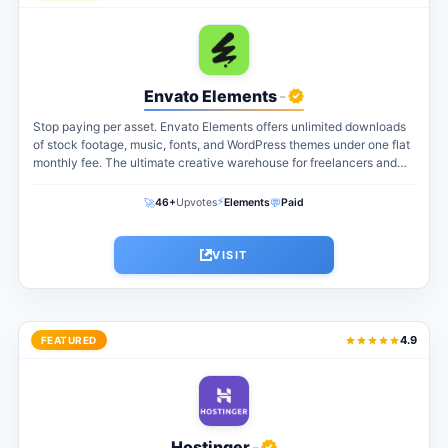
Envato Elements
-
Stop paying per asset. Envato Elements offers unlimited downloads
of stock footage, music, fonts, and WordPress themes under one flat
monthly fee. The ultimate creative warehouse for freelancers and
agencies...
⚡
🚀
💬
46+
Upvotes
Elements
Paid
VISIT
4.9
FEATURED
Hostinger
-