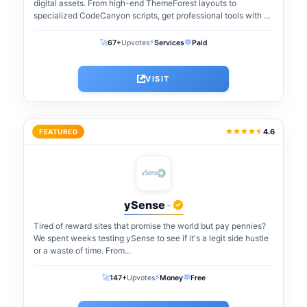
digital assets. From high-end ThemeForest layouts to
specialized CodeCanyon scripts, get professional tools with a
one-time payment. The perfect...
⚡
🚀
💬
67+
Upvotes
Services
Paid
VISIT
4.6
FEATURED
ySense
-
Tired of reward sites that promise the world but pay pennies?
We spent weeks testing ySense to see if it's a legit side hustle
or a waste of time. From...
⚡
🚀
💬
147+
Upvotes
Money
Free