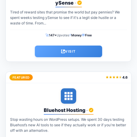
ySense
-
Tired of reward sites that promise the world but pay pennies? We
spent weeks testing ySense to see if it's a legit side hustle or a
waste of time. From...
⚡
🚀
💬
147+
Upvotes
Money
Free
VISIT
4.6
FEATURED
Bluehost Hosting
-
Stop wasting hours on WordPress setups. We spent 30 days testing
Bluehost’s new AI tools to see if they actually work or if you're better
off with an alternative.