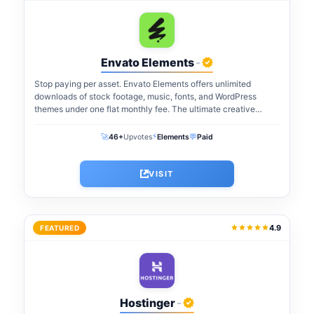
Envato Elements
-
Stop paying per asset. Envato Elements offers unlimited
downloads of stock footage, music, fonts, and WordPress
themes under one flat monthly fee. The ultimate creative
warehouse for freelancers and agencies...
⚡
🚀
💬
46+
Upvotes
Elements
Paid
VISIT
4.9
FEATURED
Hostinger
-