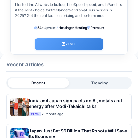
I tested the AI website builder, LiteSpeed speed, and hPanel. Is
it the best choice for freelancers and small businesses in
2025? Get the real facts on pricing and performance....
⚡
🚀
💬
54+
Upvotes
Hostinger Hosting
Premium
VISIT
Recent Articles
Recent
Trending
India and Japan sign pacts on AI, metals and
energy after Modi-Takaichi talks
•
1 month ago
TECH
Japan Just Bet $6 Billion That Robots Will Save
Its Economy