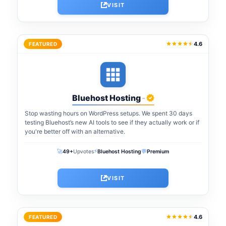
VISIT
4.6
FEATURED
Bluehost Hosting
-
Stop wasting hours on WordPress setups. We spent 30 days
testing Bluehost’s new AI tools to see if they actually work or if
you're better off with an alternative.
⚡
🚀
💬
49+
Upvotes
Bluehost Hosting
Premium
VISIT
4.6
FEATURED