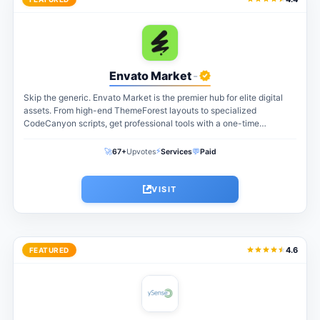
Envato Market
-
Skip the generic. Envato Market is the premier hub for elite digital
assets. From high-end ThemeForest layouts to specialized
CodeCanyon scripts, get professional tools with a one-time
payment. The perfect...
⚡
🚀
💬
67+
Upvotes
Services
Paid
VISIT
4.6
FEATURED