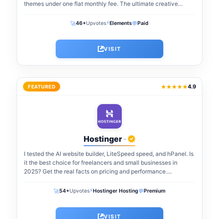
themes under one flat monthly fee. The ultimate creative
warehouse for freelancers and agencies...
⚡
🚀
💬
46+
Upvotes
Elements
Paid
VISIT
4.9
FEATURED
Hostinger
-
I tested the AI website builder, LiteSpeed speed, and hPanel. Is
it the best choice for freelancers and small businesses in
2025? Get the real facts on pricing and performance....
⚡
🚀
💬
54+
Upvotes
Hostinger Hosting
Premium
VISIT