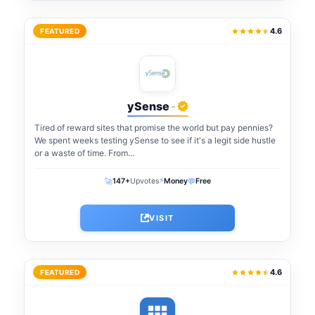
4.6
FEATURED
ySense
-
Tired of reward sites that promise the world but pay pennies?
We spent weeks testing ySense to see if it's a legit side hustle
or a waste of time. From...
⚡
🚀
💬
147+
Upvotes
Money
Free
VISIT
4.6
FEATURED