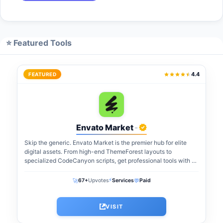
⭐ Featured Tools
4.4
FEATURED
Envato Market
-
Skip the generic. Envato Market is the premier hub for elite
digital assets. From high-end ThemeForest layouts to
specialized CodeCanyon scripts, get professional tools with a
one-time payment. The perfect...
⚡
🚀
💬
67+
Upvotes
Services
Paid
VISIT