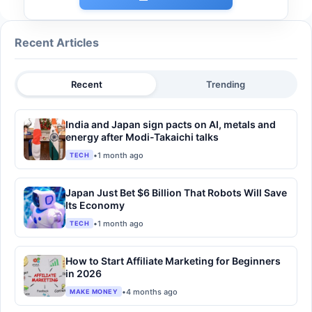
Recent Articles
Recent
Trending
India and Japan sign pacts on AI, metals and
energy after Modi-Takaichi talks
•
1 month ago
TECH
Japan Just Bet $6 Billion That Robots Will Save
Its Economy
•
1 month ago
TECH
How to Start Affiliate Marketing for Beginners
in 2026
•
4 months ago
MAKE MONEY