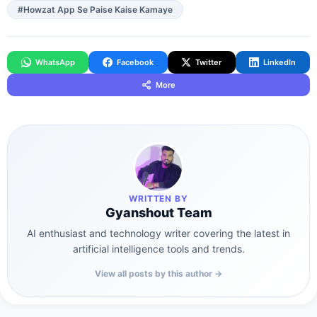
#Howzat App Se Paise Kaise Kamaye
WhatsApp
Facebook
Twitter
LinkedIn
More
WRITTEN BY
Gyanshout Team
AI enthusiast and technology writer covering the latest in
artificial intelligence tools and trends.
View all posts by this author →