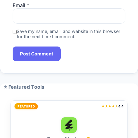
Email
*
Save my name, email, and website in this browser
for the next time I comment.
⭐ Featured Tools
4.4
FEATURED