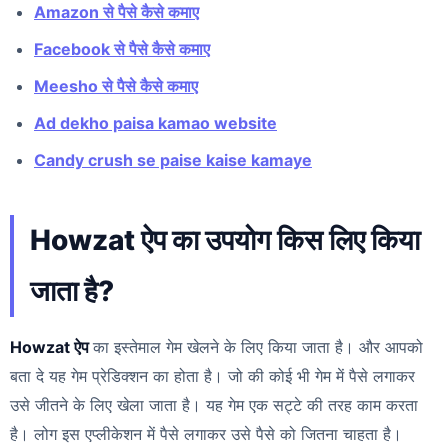
Amazon से पैसे कैसे कमाए
Facebook से पैसे कैसे कमाए
Meesho से पैसे कैसे कमाए
Ad dekho paisa kamao website
Candy crush se paise kaise kamaye
Howzat ऐप का उपयोग किस लिए किया
जाता है?
Howzat ऐप
का इस्तेमाल गेम खेलने के लिए किया जाता है। और आपको
बता दे यह गेम प्रेडिक्शन का होता है। जो की कोई भी गेम में पैसे लगाकर
उसे जीतने के लिए खेला जाता है। यह गेम एक सट्टे की तरह काम करता
है। लोग इस एप्लीकेशन में पैसे लगाकर उसे पैसे को जितना चाहता है।