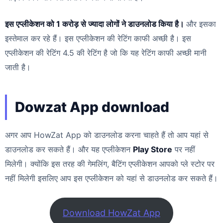
इस एप्लीकेशन को 1 करोड़ से ज्यादा लोगों ने डाउनलोड किया है।
और इसका
इस्तेमाल कर रहे हैं। इस एप्लीकेशन की रेटिंग काफी अच्छी है। इस
एप्लीकेशन की रेटिंग 4.5 की रेटिंग है जो कि यह रेटिंग काफी अच्छी मानी
जाती है।
Dowzat App download
अगर आप HowZat App को डाउनलोड करना चाहते हैं तो आप यहां से
डाउनलोड कर सकते हैं। और यह एप्लीकेशन
Play Store
पर नहीं
मिलेगी। क्योंकि इस तरह की गेमलिंग, बैटिंग एप्लीकेशन आपको प्ले स्टोर पर
नहीं मिलेगी इसलिए आप इस एप्लीकेशन को यहां से डाउनलोड कर सकते हैं।
Download HowZat App