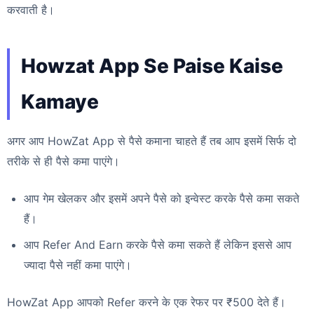
करवाती है।
Howzat App Se Paise Kaise
Kamaye
अगर आप HowZat App से पैसे कमाना चाहते हैं तब आप इसमें सिर्फ दो
तरीके से ही पैसे कमा पाएंगे।
आप गेम खेलकर और इसमें अपने पैसे को इन्वेस्ट करके पैसे कमा सकते
हैं।
आप Refer And Earn करके पैसे कमा सकते हैं लेकिन इससे आप
ज्यादा पैसे नहीं कमा पाएंगे।
HowZat App आपको Refer करने के एक रेफर पर ₹500 देते हैं।