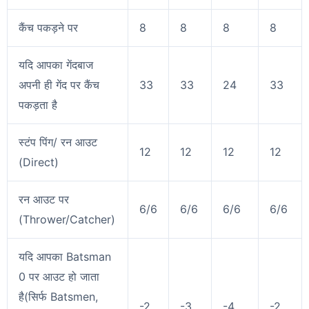
कैंच पकड़ने पर
8
8
8
8
यदि आपका गेंदबाज
अपनी ही गेंद पर कैंच
33
33
24
33
पकड़ता है
स्टंप पिंग/ रन आउट
12
12
12
12
(Direct)
रन आउट पर
6/6
6/6
6/6
6/6
(Thrower/Catcher)
यदि आपका Batsman
0 पर आउट हो जाता
है(सिर्फ Batsmen,
-2
-3
-4
-2