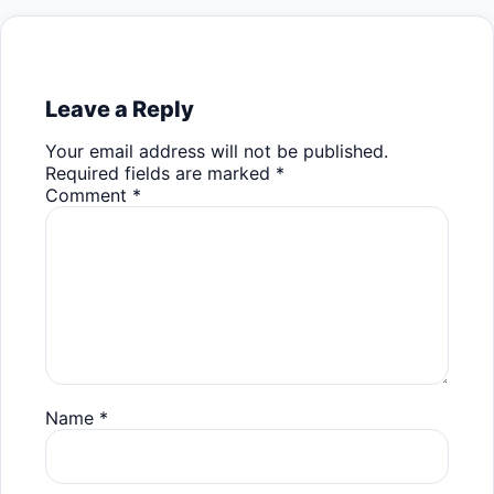
Leave a Reply
Your email address will not be published.
Required fields are marked
*
Comment
*
Name
*