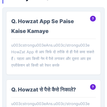
Q. Howzat App Se Paise
Kaise Kamaye
u003cstrongu003eAns.u003c/strongu003e
HowZat App से आप सिर्फ दो तरीके से ही पैसे कमा सकते
हैं। पहला आप किसी गेम में पैसे लगाकर और दूसरा आप इस
एप्लीकेशन को किसी को रेफर करके
Q. Howzat से पैसे कैसे निकाले?
u003cstrongu003eAns.u003c/strongu003e