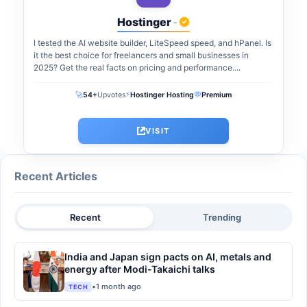
Hostinger
-
I tested the AI website builder, LiteSpeed speed, and hPanel. Is
it the best choice for freelancers and small businesses in
2025? Get the real facts on pricing and performance....
⚡
🚀
💬
54+
Upvotes
Hostinger Hosting
Premium
VISIT
Recent Articles
Recent
Trending
India and Japan sign pacts on AI, metals and
energy after Modi-Takaichi talks
•
1 month ago
TECH