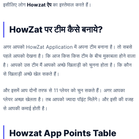
इसीलिए लोग
Howzat ऐप
का इस्तेमाल करते हैं।
HowZat पर टीम कैसे बनाये?
अगर आपको HowZat Application में अपना टीम बनाना है। तो सबसे
पहले आपको देखना है। कि आज किस किस टीम के बीच मुकाबला होने वाला
है। आपको उस टीम मैं आपको अच्छे खिलाड़ी को चुनना होता है। कि कौन
से खिलाड़ी अच्छे खेल सकते हैं।
और इसमें आप दोनों तरफ से 11 प्लेयर को चुन सकते हैं। अगर आपका
प्लेयर अच्छा खेलता है। तब आपको ज्यादा पॉइंट मिलेंगे। और इसी की वजह
से आपकी कमाई होती है।
Howzat App Points Table