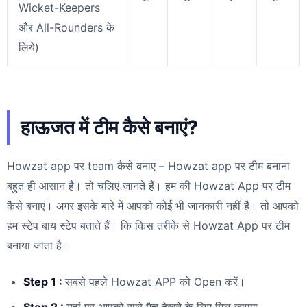
Wicket-Keepers
और All-Rounders के
लिये)
हाऊजत में टीम कैसे बनाएं?
Howzat app पर team कैसे बनाए – Howzat app पर टीम बनाना
बहुत ही आसान है। तो चलिए जानते हैं। हम की Howzat App पर टीम
कैसे बनाएं। अगर इसके बारे में आपको कोई भी जानकारी नहीं है। तो आपको
हम स्टेप बाय स्टेप बताते हैं। कि किस तरीके से Howzat App पर टीम
बनाया जाता है।
Step 1 :
सबसे पहले Howzat APP को Open करें।
Step 2 :
यहां पर आपको सारे मैच देखने के लिए मिल जाएगा