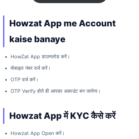
Howzat App me Account
kaise banaye
HowZat App डाउनलोड करें।
मोबाइल नंबर दर्ज करें।
OTP दर्ज करें।
OTP Verify होते ही आपका अकाउंट बन जायेगा।
Howzat App में KYC कैसे करें
Howzat App Open करें।