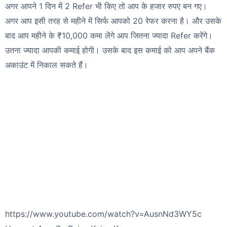
अगर आपने 1 दिन में 2 Refer भी किए तो आप के हजार रुपए बन गए।
अगर आप इसी तरह से महीने में सिर्फ आपको 20 रेफर करना है। और उसके
बाद आप महीने के ₹10,000 कमा लेंगे आप जितना ज्यादा Refer करेंगे।
उतना ज्यादा आपकी कमाई होगी। उसके बाद इस कमाई को आप अपने बैंक
अकाउंट में निकाल सकते हैं।
https://www.youtube.com/watch?v=AusnNd3WY5c