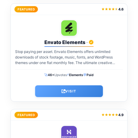
4.6
FEATURED
Envato Elements
-
Stop paying per asset. Envato Elements offers unlimited
downloads of stock footage, music, fonts, and WordPress
themes under one flat monthly fee. The ultimate creative
warehouse for freelancers and agencies...
⚡
🚀
💬
46+
Upvotes
Elements
Paid
VISIT
4.9
FEATURED